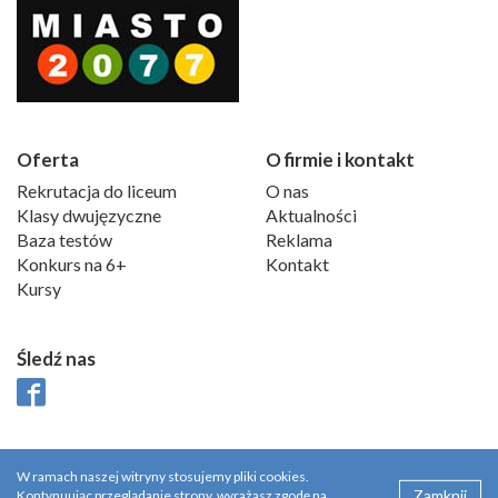
Oferta
O firmie i kontakt
Rekrutacja do liceum
O nas
Klasy dwujęzyczne
Aktualności
Baza testów
Reklama
Konkurs na 6+
Kontakt
Kursy
Śledź nas
W ramach naszej witryny stosujemy pliki cookies.
Zamknij
Kontynuując przeglądanie strony, wyrażasz zgodę na