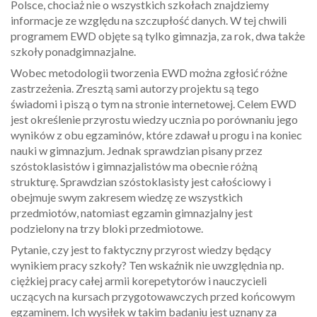
Polsce, chociaż nie o wszystkich szkołach znajdziemy
informacje ze względu na szczupłość danych. W tej chwili
programem EWD objęte są tylko gimnazja, za rok, dwa także
szkoły ponadgimnazjalne.
Wobec metodologii tworzenia EWD można zgłosić różne
zastrzeżenia. Zresztą sami autorzy projektu są tego
świadomi i piszą o tym na stronie internetowej. Celem EWD
jest określenie przyrostu wiedzy ucznia po porównaniu jego
wyników z obu egzaminów, które zdawał u progu i na koniec
nauki w gimnazjum. Jednak sprawdzian pisany przez
szóstoklasistów i gimnazjalistów ma obecnie różną
strukturę. Sprawdzian szóstoklasisty jest całościowy i
obejmuje swym zakresem wiedzę ze wszystkich
przedmiotów, natomiast egzamin gimnazjalny jest
podzielony na trzy bloki przedmiotowe.
Pytanie, czy jest to faktyczny przyrost wiedzy będący
wynikiem pracy szkoły? Ten wskaźnik nie uwzględnia np.
ciężkiej pracy całej armii korepetytorów i nauczycieli
uczących na kursach przygotowawczych przed końcowym
egzaminem. Ich wysiłek w takim badaniu jest uznany za