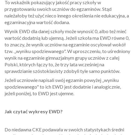
To wskaźnik pokazujący jakość pracy szkoły w
przygotowaniu swoich uczniów do egzaminów. Stąd
należałoby też użyć nieco innego określenia nie edukacyjna, a
egzaminacyjna wartość dodana.
Wynik EWD dla danej szkoły może wynosić 0, albo też mieć
wartość dodatnią lub ujemną. Jeżeli szkoła ma EWD równe 0,
to znaczy, że wynik uczniów na egzaminie oscylował wokół
tzw. „wyniku spodziewanego". W uproszczeniu, to uśredniony
wynik na egzaminie gimnazjalnym grupy uczniów z całej
Polski, których łączy to, że trzy lata wcześniej na
sprawdzianie szóstoklasisty zdobyli tyle samo punktów.
Jeżeli uczniowie napisali swój egzamin powyżej „wyniku
spodziewanego" to ich EWD jest dodatnie i analogicznie,
jeżeli poniżej, to EWD jest ujemne.
Jak czytać wykresy EWD?
Do niedawna CKE podawała w swoich statystykach średni