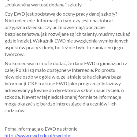
„edukacyjną wartość dodaną" szkoły.
Czy EWD jest podstawą do oceny pracy danej szkoły?
Niekoniecznie. Informacji o tym, czy jest ona dobra i
przyjazna dziecku, czy uczniowie mają poczucie
bezpieczeństwa, jak rozwijane są ich talenty, musimy szukać
gdzie indziej. Wskaźnik EWD nie uwzględnia wymienionych
aspektów pracy szkoły, bo też nie było to zamiarem jego
twórców.
No koniec warto może dodać, że dane EWD o gimnazjach z
całej Polski są mało dostępne w Internecie. Po prostu
niewiele osób w ogóle wie, że istnieje taka ciekawa baza
informacji. CKE traktuje EWD jako program pilotażowy
adresowany głównie do dyrektorów szkół i nauczycieli. A
szkoda. Nawet w tej niedoskonałej formie te informacje
mogą okazać się bardzo interesujące dla uczniów i ich
rodziców.
Pełna informacja o EWD na stronie:
http://www.ewd.edu.pl/ewd.php