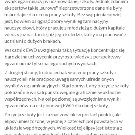
wynik egzaminacyjny uczniów danej szkoły. Jednak zdaniem
ekspertów takie „surowe" nieprzetworzone dane nie były
miarodajne dla oceny pracy szkoły. Bez wątpienia łatwiej
jest, bowiem osiągnąć dobry wynik egzaminacyjny
nauczycielowi, który pracuje z młodzieżą o dużym kapitale
wiedzy już na starcie, niż jego koledze, który ma pracować z
uczniami o dużych brakach.
Wskaźnik EWD uwzględnia taką sytuację koncentrując się
bardziej na uchwyceniu przyrostu wiedzy z perspektywy
egzaminu niż tylko na jego suchych wynikach.
Z drugiej strony, trudno jednak w ocenie pracy szkoły i
nauczycieli, nie brać pod uwagę samych uśrednionych
wyników egzaminacyjnych. Stąd pomysł, aby pozycję szkoły
pokazać nie w skali punktowej, ale graficznie, w układzie
współrzędnych. Na osi poziomej są uwzględniane wyniki
egzaminów, na osi pionowej EWD dla danej szkoły.
Pozycja szkoły jest zaznaczona nie w postaci punktu, ale
elipsy umieszczonej w jednej z czterech pól powstałych w
układzie współrzędnych. Wielkość tej elipsy jest istotna z
perspektywy wiarygodności badania i zaufania do jego