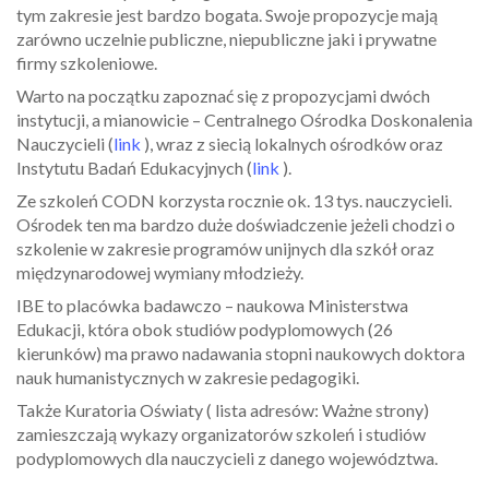
tym zakresie jest bardzo bogata. Swoje propozycje mają
zarówno uczelnie publiczne, niepubliczne jaki i prywatne
firmy szkoleniowe.
Warto na początku zapoznać się z propozycjami dwóch
instytucji, a mianowicie – Centralnego Ośrodka Doskonalenia
Nauczycieli (
link
), wraz z siecią lokalnych ośrodków oraz
Instytutu Badań Edukacyjnych (
link
).
Ze szkoleń CODN korzysta rocznie ok. 13 tys. nauczycieli.
Ośrodek ten ma bardzo duże doświadczenie jeżeli chodzi o
szkolenie w zakresie programów unijnych dla szkół oraz
międzynarodowej wymiany młodzieży.
IBE to placówka badawczo – naukowa Ministerstwa
Edukacji, która obok studiów podyplomowych (26
kierunków) ma prawo nadawania stopni naukowych doktora
nauk humanistycznych w zakresie pedagogiki.
Także Kuratoria Oświaty ( lista adresów: Ważne strony)
zamieszczają wykazy organizatorów szkoleń i studiów
podyplomowych dla nauczycieli z danego województwa.