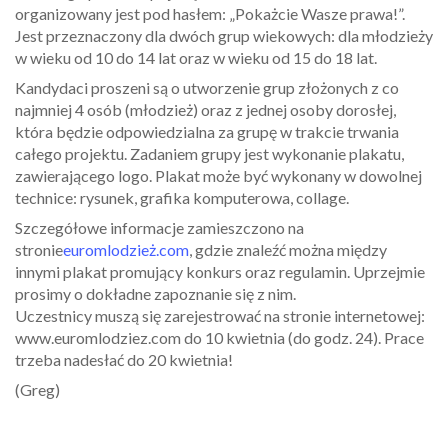
organizowany jest pod hasłem: „Pokażcie Wasze prawa!”.
Jest przeznaczony dla dwóch grup wiekowych: dla młodzieży
w wieku od 10 do 14 lat oraz w wieku od 15 do 18 lat.
Kandydaci proszeni są o utworzenie grup złożonych z co
najmniej 4 osób (młodzież) oraz z jednej osoby dorosłej,
która będzie odpowiedzialna za grupę w trakcie trwania
całego projektu. Zadaniem grupy jest wykonanie plakatu,
zawierającego logo. Plakat może być wykonany w dowolnej
technice: rysunek, grafika komputerowa, collage.
Szczegółowe informacje zamieszczono na
stronie
euromlodzież.com
, gdzie znaleźć można między
innymi plakat promujący konkurs oraz regulamin. Uprzejmie
prosimy o dokładne zapoznanie się z nim.
Uczestnicy muszą się zarejestrować na stronie internetowej:
www.euromlodziez.com do 10 kwietnia (do godz. 24). Prace
trzeba nadesłać do 20 kwietnia!
(Greg)