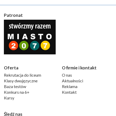
Patronat
Oferta
O firmie i kontakt
Rekrutacja do liceum
O nas
Klasy dwujęzyczne
Aktualności
Baza testów
Reklama
Konkurs na 6+
Kontakt
Kursy
Śledź nas