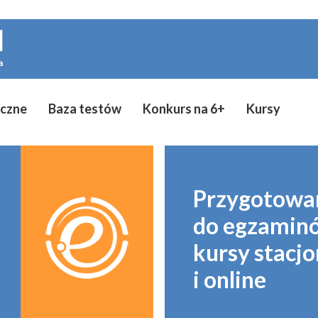
yczne
Baza testów
Konkurs na 6+
Kursy
Przygotowa
do egzamin
kursy stacj
i online