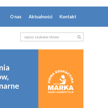
O nas
Aktualności
Kontakt
(success)
nia
ów,
onarne